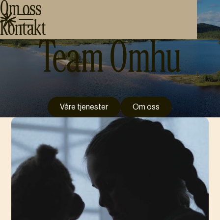
Velkommen til
Om oss
Kontakt
Team Omhu
Våre tjenester
Om oss
Våre tjenester
Om oss