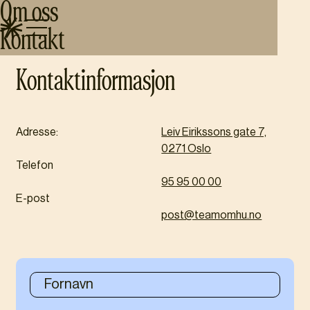
Om oss
Ta kontakt med oss
Kontakt
Kontaktinformasjon
Adresse:
Leiv Eirikssons gate 7,
0271 Oslo
Telefon
95 95 00 00
E-post
post@teamomhu.no