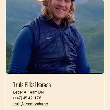
Truls Piiksi Røraas
Leder A-Team DNT
(+47) 45 42 11 76
truls@teamomhu.no