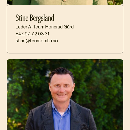
Stine Bergsland
Leder A-Team Honerud Gård
+47 97 72 08 31
stine@teamomhu.no