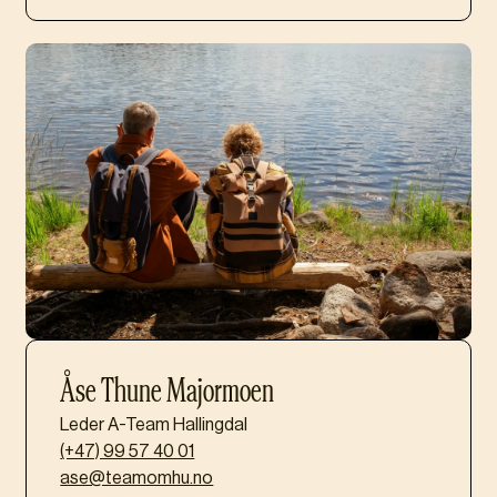
Åse Thune Majormoen
Leder A-Team Hallingdal
(+47) 99 57 40 01‍
ase@teamomhu.no