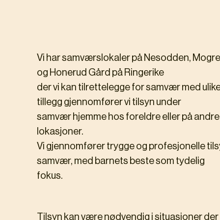
Vi har samværslokaler på Nesodden, Mogrei
og Honerud Gård på Ringerike
der vi kan tilrettelegge for samvær med ulike a
tillegg gjennomfører vi tilsyn under
samvær hjemme hos foreldre eller på andr
lokasjoner.
Vi gjennomfører trygge og profesjonelle til
samvær, med barnets beste som tydelig
fokus.
Tilsyn kan være nødvendig i situasjoner der