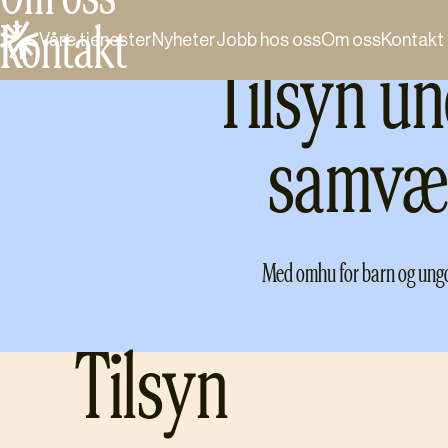
Kontakt
Våre tjenester
Nyheter
Jobb hos oss
Om oss
Kontakt
Tilsyn un
samvæ
Med omhu for barn og un
Tilsyn