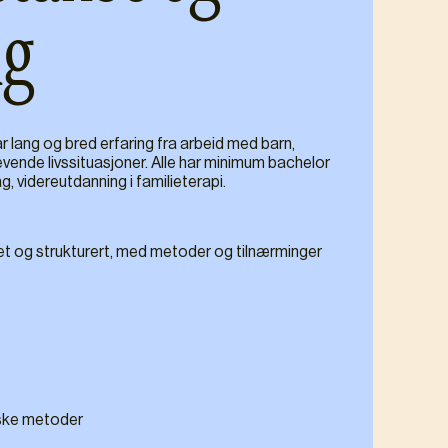
ng
r lang og bred erfaring fra arbeid med barn,
evende livssituasjoner. Alle har minimum bachelor
g, videreutdanning i familieterapi.
ret og strukturert, med metoder og tilnærminger
iske metoder