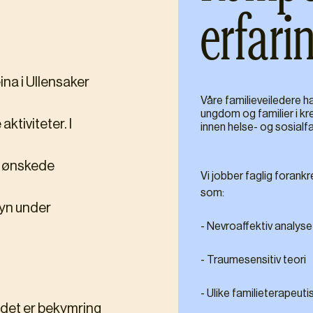
erfari
na i Ullensaker
Våre familieveiledere ha
ungdom og familier i kr
ktiviteter. I
innen helse- og sosialfa
e ønskede
Vi jobber faglig forank
som:
syn under
- Nevroaffektiv analyse
- Traumesensitiv teori
- Ulike familieterapeut
 det er bekymring