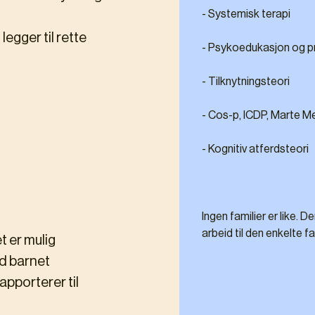
- Systemisk terapi
legger til rette
- Psykoedukasjon og pr
- Tilknytningsteori
- Cos-p, ICDP, Marte M
- Kognitiv atferdsteori
Ingen familier er like. D
arbeid til den enkelte fa
et er mulig
ed barnet
apporterer til