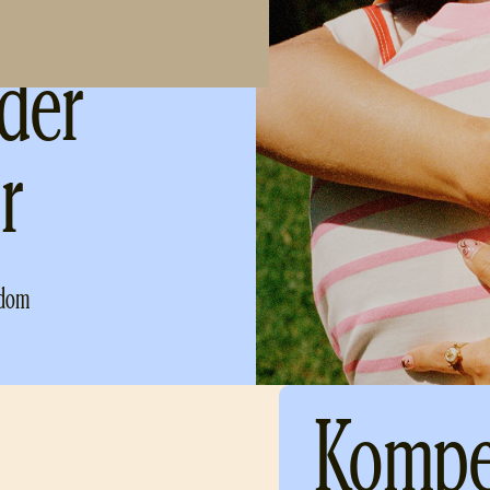
der
r
gdom
Kompe