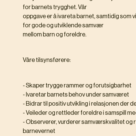
for barnets trygghet. Vår
oppgave er å ivareta barnet, samtidig som vi 
for gode og utviklende samvær
mellom barn og foreldre.
Våre tilsynsførere:
- Skaper trygge rammer og forutsigbarhet
- Ivaretar barnets behov under samværet
- Bidrar til positiv utvikling i relasjonen der d
- Veileder og rettleder foreldre i samspill m
- Observerer, vurderer samværskvalitet og r
barnevernet