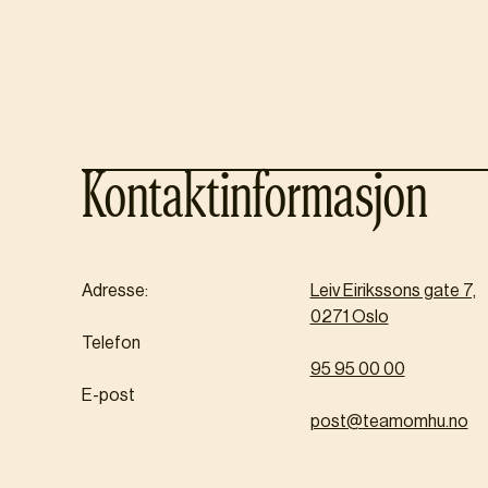
Kontaktinformasjon
Adresse:
Leiv Eirikssons gate 7,
0271 Oslo
Telefon
95 95 00 00
E-post
post@teamomhu.no