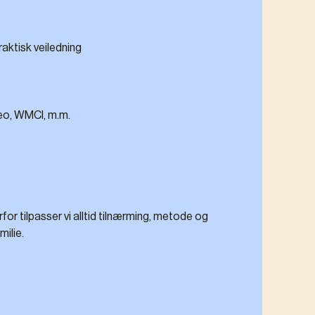
aktisk veiledning
eo, WMCI, m.m.
erfor tilpasser vi alltid tilnærming, metode og
milie.